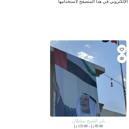
الإلكتروني في هذا المتصفح لاستخدامها
بانر الشيخ سلطان
نطاق
95.00
د.إ
–
135.00
د.إ