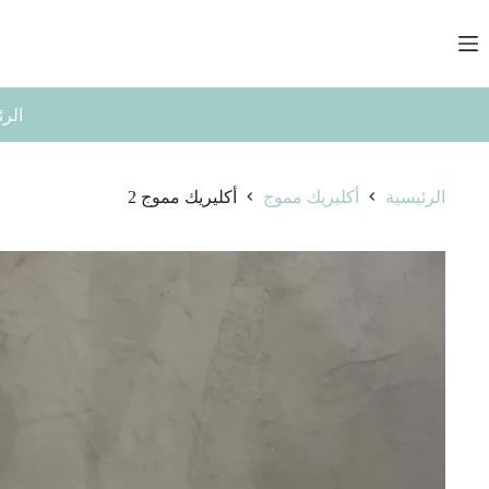
لتجاوز
لى
لمحتوى
الرئ
الرئيسية
أكليريك مموج
أكليريك مموج 2