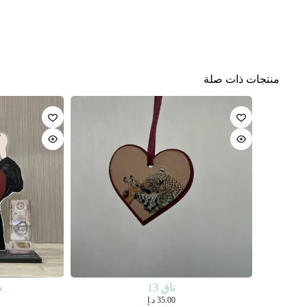
منتجات ذات صلة
تاق 13
س
35.00
د.إ