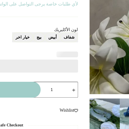
لأي طلبات خاصة يرجى التواصل على الوا
لون الأكليريك
شفاف
أبيض
بيج
خيار اخر
كمية
أكليريك
مموج
2
Wishlist
afe Checkout