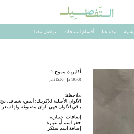
يسية
نبذة عنا
أقسام المنتجات
تواصل معنا
أكليريك مموج 2
نطاق
195.00
د.إ
–
215.00
د.إ
السعر:
من
ملاحظة:
خلال
الألوان الأصلية للأكريلك: أبيض، شفاف، بيج.
باقي الألوان فهي ألوان مصبوغة ولها سعر 
إضافات اختيارية:
حفر اسم أو عبارة
إضافة اسم ستكر