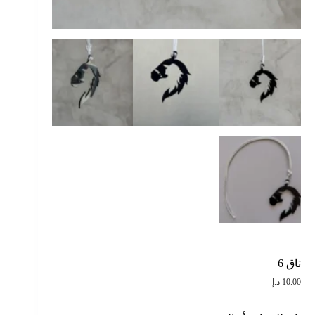
تاق 6
10.00
د.إ