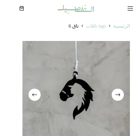
لتجاوز
لى
عربة
لمحتوى
التسوق
الرئيسية
tags تاقات
تاق 6