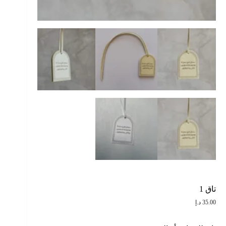
تاق 1
35.00
د.إ