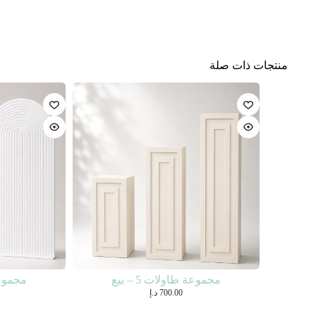
منتجات ذات صلة
مجموعة طاولات 5 – بيع
مجموعة ط
700.00
د.إ