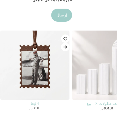
المرة المقبلة في تعليقي.
إرسال
tag 4
اولات 3 – بيع
35.00
د.إ
900.00
د.إ