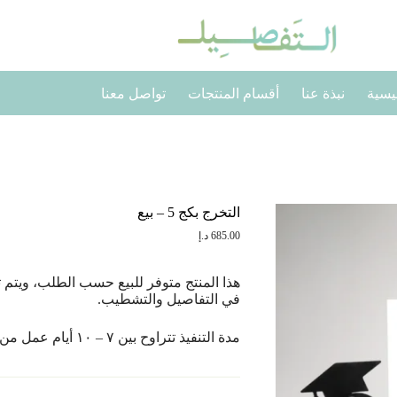
يسية
نبذة عنا
أقسام المنتجات
تواصل معنا
التخرج بكج 5 – بيع
685.00
د.إ
هذا المنتج متوفر للبيع حسب الطلب، ويتم ت
في التفاصيل والتشطيب.
مدة التنفيذ تتراوح بين ٧ – ١٠ أيام عمل من تاريخ تأكيد الطلب.