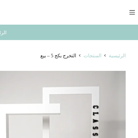
لتجاوز
لى
لمحتوى
الرئ
الرئيسية
المنتجات
التخرج بكج 5 – بيع