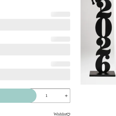
كمية
التخرج
بكج
5
-
بيع
Wishlist