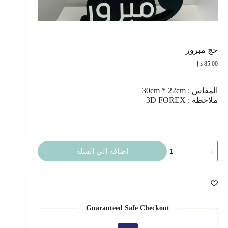
حج مبرور
85.00
د.إ
المقاس : 30cm * 22cm
ملاحظة : 3D FOREX
كمية
إضافة إلى السلة
حج
مبرور
Guaranteed Safe Checkout