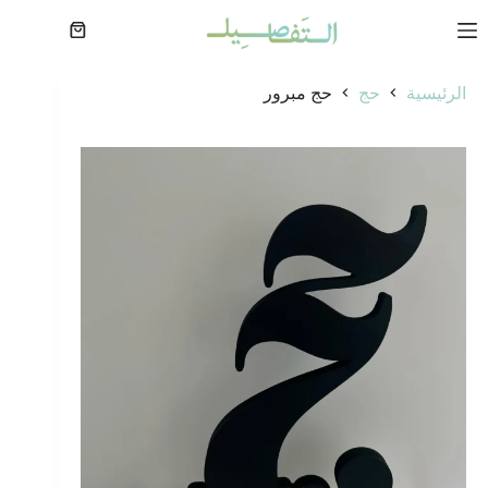
لتجاوز
لى
عربة
لمحتوى
التسوق
الرئيسية
حج
حج مبرور