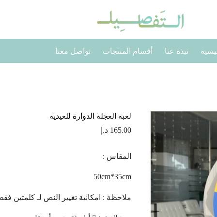
يسية
نبذة عنا
أقسام المنتجات
تواصل معنا
لعبة العجلة الدوارة للعيدية
165.00
د.إ
المقاس :
50cm*35cm
ملاحظة : امكانية تغيير النص لـ كلمتين فق