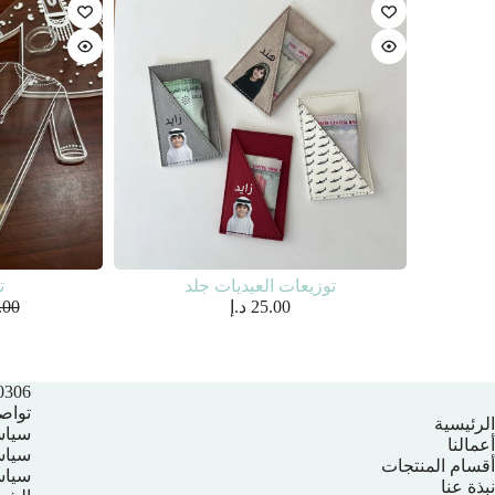
توزيعات العيديات جلد
ت
25.00
د.إ
.00
306+
تواص
الرئيسية
سياس
أعمالنا
سياسة
أقسام المنتجات
سياس
نبذة عنا