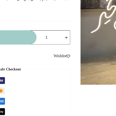
كمية
إضاءة
كل
عام
وأنتم
بخير
Wishlist
afe Checkout