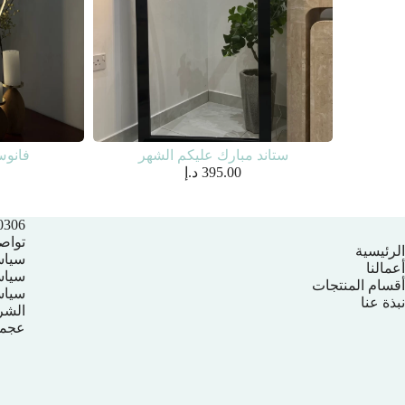
ستاند مبارك عليكم الشهر
فانو
395.00
د.إ
306+
تواص
الرئيسية
سياس
أعمالنا
سياسة
أقسام المنتجات
سياس
نبذة عنا
الشر
عجمان – الموي