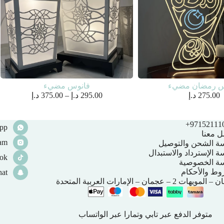
س رمضان مضيء
فانوس مضيء
نطاق
275.00
د.إ
295.00
د.إ
–
375.00
د.إ
السعر:
من
971521110
pp
خلال
ل معنا
ram
ة الشحن والتوصيل
 الإسترداد والاستبدال
ok
ة الخصوصية
وط والأحكام
hat
هات 2 – عجمان – الإمارات العربية المتحدة
متوفر الدفع عبر تابي وتمارا عبر الواتساب