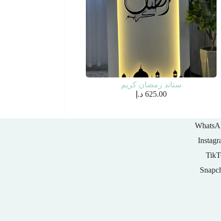
ستاند رمضان كريم
625.00
د.إ
WhatsA
Instag
TikT
Snapc