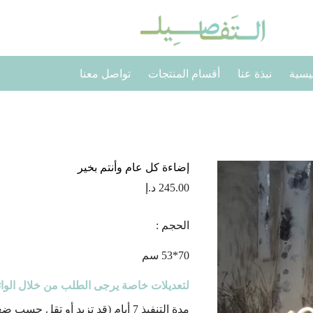
يسية
نبذة عنا
أقسام المنتجات
تواصل معنا
إضاءة كل عام وأنتم بخير
245.00
د.إ
الحجم :
70*53 سم
لتعديلات خاصة يرجى الطلب من خلال الوا
مدة التنفيذ 7 أيام (قد تزيد أو تقل حسب ضغط الطلبات)