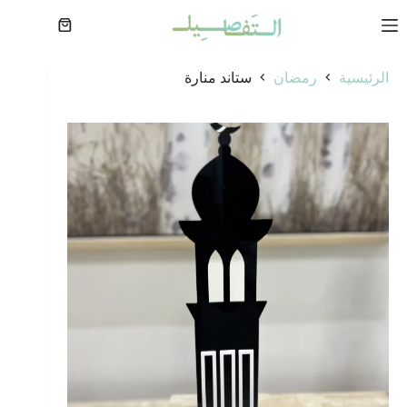
لتجاوز
لى
عربة
لمحتوى
التسوق
الرئيسية
رمضان
ستاند منارة