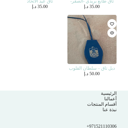
تاق طابع بريدي -الصقر-
تاق عيد الاتحاد
35.00
د.إ
35.00
د.إ
دبل تاق – سلطان القلوب
50.00
د.إ
الرئيسية
أعمالنا
أقسام المنتجات
نبذة عنا
971521110306+