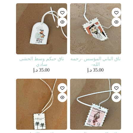
تاق الباني المؤسس -رحمه
تاق حبكم وسط الحشى
الله-
سادي
35.00
د.إ
35.00
د.إ